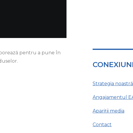
aborează pentru a pune în
oduselor.
CONEXIUNI
Strategia noastră
Angajamentul EA
Apariții media
Contact