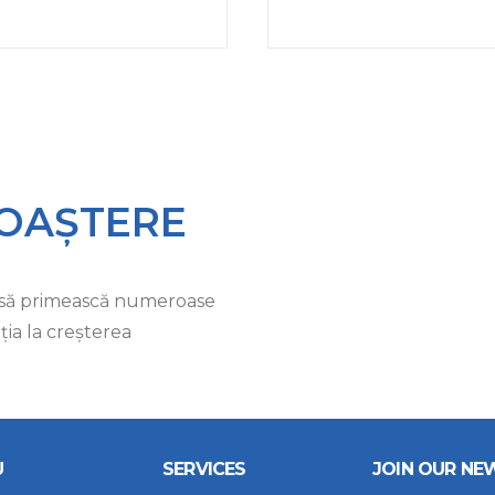
NOAȘTERE
 să primească numeroase
ia la creşterea
U
SERVICES
JOIN OUR NE