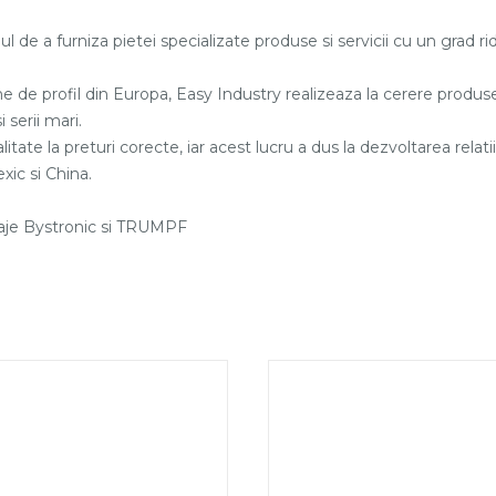
l de a furniza pietei specializate produse si servicii cu un grad ri
 de profil din Europa, Easy Industry realizeaza la cerere produse 
 serii mari.
itate la preturi corecte, iar acest lucru a dus la dezvoltarea relati
xic si China.
laje Bystronic si TRUMPF